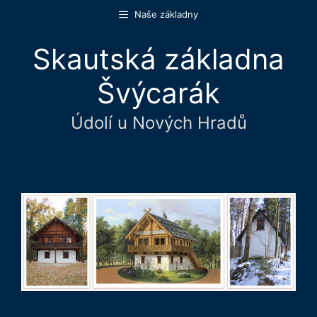
Přeskočit
Naše základny
na
obsah
Skautská základna
Švýcarák
Údolí u Nových Hradů