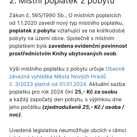
2. Místní poplatek z pobytu
Zákon č. 565/1990 Sb., O místních poplatcích
od 1.1.2020 zavedl nový typ místního poplatku,
poplatek z pobytu
vztahující se na krátkodobé
pobyty na území obce. Společně s místním
poplatkem byla
zavedena evidenční povinnost
prostřednictvím Knihy ubytovaných osob
.
Výši místního poplatku z pobytu určuje
Obecně
závazná vyhláška Města Nových Hradů
č. 3/2023 platná od 01.01.2024
. Aktuální sazba
poplatku pro rok 2024 činí
25,- Kč za osobu
a každý započatý den pobytu, s výjimkou dne
jeho počátku
(zjednodušeně 25,- Kč / osoba /
noc)
.
Uvedená legislativa neumožňuje obcích v rámci