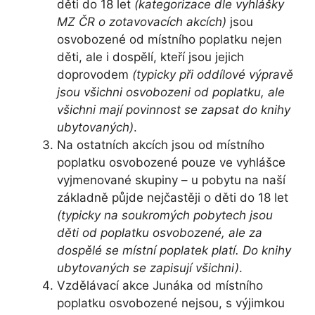
děti do 18 let
(kategorizace dle vyhlášky
MZ ČR o zotavovacích akcích)
jsou
osvobozené od místního poplatku nejen
děti, ale i dospělí, kteří jsou jejich
doprovodem
(typicky při oddílové výpravě
jsou všichni osvobozeni od poplatku, ale
všichni mají povinnost se zapsat do knihy
ubytovaných)
.
Na ostatních akcích jsou od místního
poplatku osvobozené pouze ve vyhlášce
vyjmenované skupiny – u pobytu na naší
základně půjde nejčastěji o děti do 18 let
(typicky na soukromých pobytech jsou
děti od poplatku osvobozené, ale za
dospělé se místní poplatek platí. Do knihy
ubytovaných se zapisují všichni)
.
Vzdělávací akce Junáka od místního
poplatku osvobozené nejsou, s výjimkou