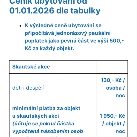
Ceník ubytování od
01.01.2026 dle tabulky
K výsledné ceně ubytování se
připočítává jednorázový paušální
poplatek jako pevná část ve výši 500,-
Kč za každý objekt.
Skautské akce
130,- Kč /
děti i dospělí
osoba /
noc
minimální platba za objekt
u skautských akcí
1 950,- Kč
(účtuje se pokud částka
/ objekt /
vypočtená násobením osob
noc