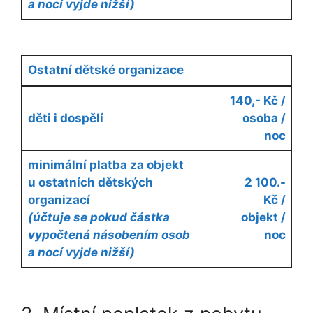
a nocí vyjde nižší)
Ostatní dětské organizace
140,- Kč /
děti i dospělí
osoba /
noc
minimální platba za objekt
u ostatních dětských
2 100.-
organizací
Kč /
(účtuje se pokud částka
objekt /
vypočtená násobením osob
noc
a nocí vyjde nižší)