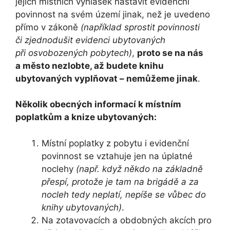
jejich místních vyhlášek nastavit evidenční
povinnost na svém území jinak, než je uvedeno
přímo v zákoně
(například sprostit povinnosti
či zjednodušit evidenci ubytovaných
při osvobozených pobytech)
,
proto se na nás
a město nezlobte, až budete knihu
ubytovaných vyplňovat – nemůžeme jinak
.
Několik obecných informací k místním
poplatkům a knize ubytovaných:
Místní poplatky z pobytu i evidenční
povinnost se vztahuje jen na úplatné
noclehy
(např. když někdo na základně
přespí, protože je tam na brigádě a za
nocleh tedy neplatí, nepíše se vůbec do
knihy ubytovaných)
.
Na zotavovacích a obdobných akcích pro